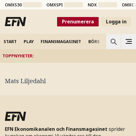
OMXS30
OMXSPI
NDX
OMXC
Prenumerera
Logga in
START
PLAY
FINANSMAGASINET
BÖRS
VETENSKAP
TOPPNYHETER
:
Mats Liljedahl
EFN Ekonomikanalen och Finansmagasinet
sprider
kunskap om ekonomi. Vi vänder oss till den