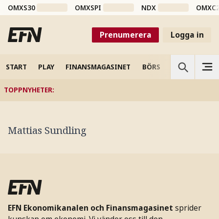
OMXS30
OMXSPI
NDX
OMXC
Prenumerera
Logga in
START
PLAY
FINANSMAGASINET
BÖRS
VETENSKAP
TOPPNYHETER
:
Mattias Sundling
EFN Ekonomikanalen och Finansmagasinet
sprider
kunskap om ekonomi. Vi vänder oss till den