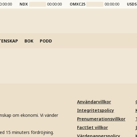
0:00:00
NDX
00:00:00
OMXC25
00:00:00
USDS
TENSKAP
BOK
PODD
Användarvillkor
Integritetspolicy
unskap om ekonomi. Vi vänder
Prenumerationsvillkor
FactSet villkor
ed 15 minuters fördröjning.
Värdepapperspolicy