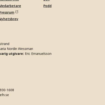
Medarbetare
Podd
Pressrum
Nyhetsbrev
strand
aria Nordin Wessman
arig utgivare:
Eric Emanuelsson
930-1608
efn.se