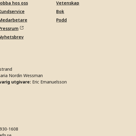
Jobba hos oss
Vetenskap
Kundservice
Bok
Medarbetare
Podd
Pressrum
Nyhetsbrev
strand
aria Nordin Wessman
arig utgivare:
Eric Emanuelsson
930-1608
efn.se