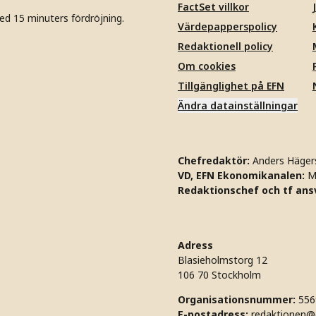
FactSet villkor
ed 15 minuters fördröjning.
Värdepapperspolicy
Redaktionell policy
Om cookies
Tillgänglighet på EFN
Ändra datainställningar
Chefredaktör:
Anders Häger
VD, EFN Ekonomikanalen:
M
Redaktionschef och tf ansv
Adress
Blasieholmstorg 12
106 70 Stockholm
Organisationsnummer:
556
E-postadress:
redaktionen@