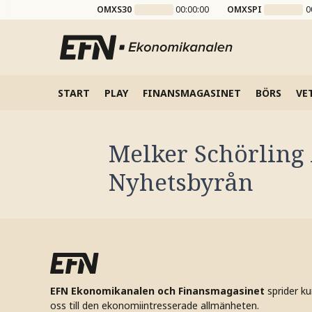
OMXS30
00:00:00
OMXSPI
0
START
PLAY
FINANSMAGASINET
BÖRS
VE
Melker Schörling 
Nyhetsbyrån
EFN Ekonomikanalen och Finansmagasinet
sprider k
oss till den ekonomiintresserade allmänheten.