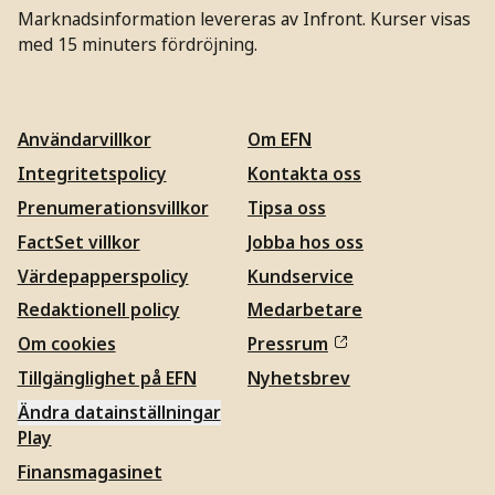
Marknadsinformation levereras av Infront. Kurser visas
med 15 minuters fördröjning.
Användarvillkor
Om EFN
Integritetspolicy
Kontakta oss
Prenumerationsvillkor
Tipsa oss
FactSet villkor
Jobba hos oss
Värdepapperspolicy
Kundservice
Redaktionell policy
Medarbetare
Om cookies
Pressrum
Tillgänglighet på EFN
Nyhetsbrev
Ändra datainställningar
Play
Finansmagasinet