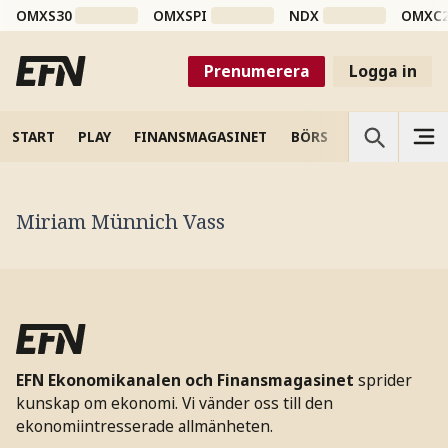
OMXS30
OMXSPI
NDX
OMXC
Prenumerera
Logga in
START
PLAY
FINANSMAGASINET
BÖRS
VETENSKAP
Miriam Münnich Vass
EFN Ekonomikanalen och Finansmagasinet
sprider
kunskap om ekonomi. Vi vänder oss till den
ekonomiintresserade allmänheten.