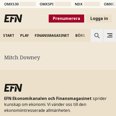
OMXS30
OMXSPI
NDX
OMXC
Prenumerera
Logga in
START
PLAY
FINANSMAGASINET
BÖRS
VETENSKAP
Mitch Downey
EFN Ekonomikanalen och Finansmagasinet
sprider
kunskap om ekonomi. Vi vänder oss till den
ekonomiintresserade allmänheten.