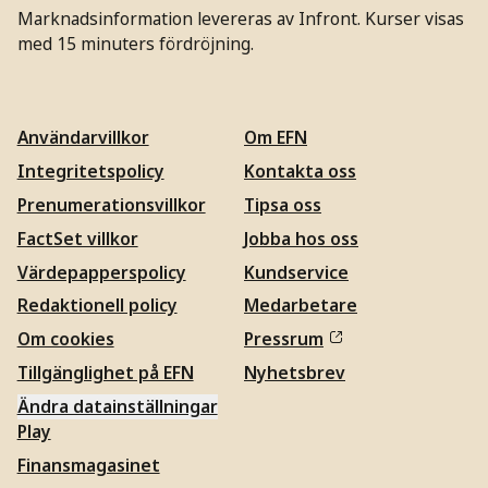
Marknadsinformation levereras av Infront. Kurser visas
med 15 minuters fördröjning.
Användarvillkor
Om EFN
Integritetspolicy
Kontakta oss
Prenumerationsvillkor
Tipsa oss
FactSet villkor
Jobba hos oss
Värdepapperspolicy
Kundservice
Redaktionell policy
Medarbetare
Om cookies
Pressrum
Tillgänglighet på EFN
Nyhetsbrev
Ändra datainställningar
Play
Finansmagasinet