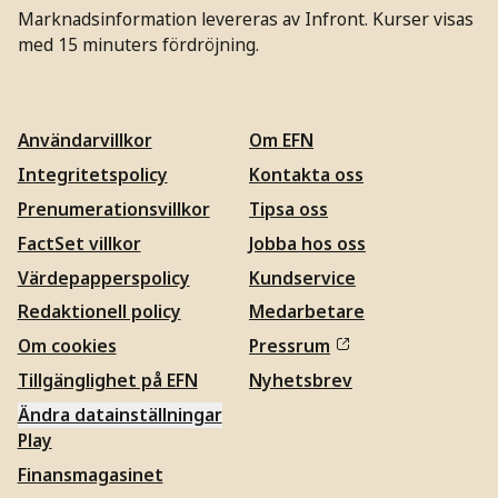
Marknadsinformation levereras av Infront. Kurser visas
med 15 minuters fördröjning.
Användarvillkor
Om EFN
Integritetspolicy
Kontakta oss
Prenumerationsvillkor
Tipsa oss
FactSet villkor
Jobba hos oss
Värdepapperspolicy
Kundservice
Redaktionell policy
Medarbetare
Om cookies
Pressrum
Tillgänglighet på EFN
Nyhetsbrev
Ändra datainställningar
Play
Finansmagasinet