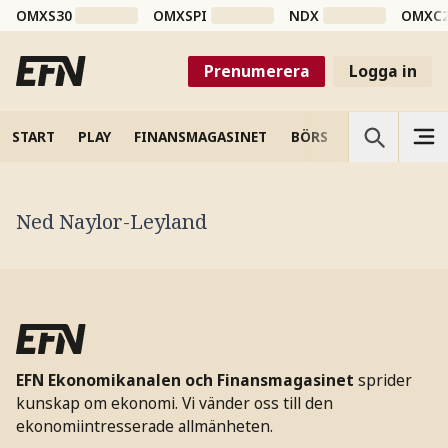
OMXS30
OMXSPI
NDX
OMXC
Prenumerera
Logga in
START
PLAY
FINANSMAGASINET
BÖRS
VETENSKAP
Ned Naylor-Leyland
EFN Ekonomikanalen och Finansmagasinet
sprider
kunskap om ekonomi. Vi vänder oss till den
ekonomiintresserade allmänheten.