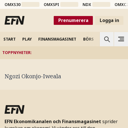
OMXS30
OMXSPI
NDX
OMXC
Prenumerera
Logga in
START
PLAY
FINANSMAGASINET
BÖRS
VETENSKAP
TOPPNYHETER
:
Ngozi Okonjo-Iweala
EFN Ekonomikanalen och Finansmagasinet
sprider
kunskap om ekonomi. Vi vänder oss till den