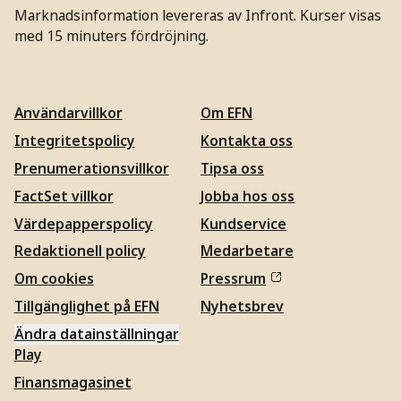
Marknadsinformation levereras av Infront. Kurser visas
med 15 minuters fördröjning.
Användarvillkor
Om EFN
Integritetspolicy
Kontakta oss
Prenumerationsvillkor
Tipsa oss
FactSet villkor
Jobba hos oss
Värdepapperspolicy
Kundservice
Redaktionell policy
Medarbetare
Om cookies
Pressrum
Tillgänglighet på EFN
Nyhetsbrev
Ändra datainställningar
Play
Finansmagasinet