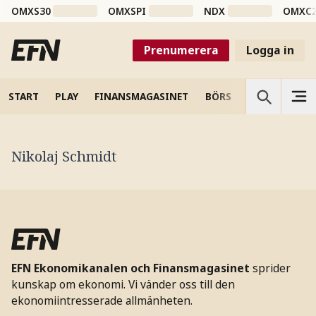
OMXS30
OMXSPI
NDX
OMXC
Prenumerera
Logga in
START
PLAY
FINANSMAGASINET
BÖRS
VETENSKAP
Nikolaj Schmidt
EFN Ekonomikanalen och Finansmagasinet
sprider
kunskap om ekonomi. Vi vänder oss till den
ekonomiintresserade allmänheten.