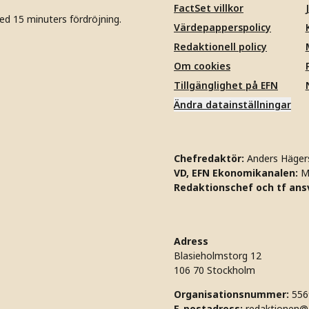
FactSet villkor
ed 15 minuters fördröjning.
Värdepapperspolicy
Redaktionell policy
Om cookies
Tillgänglighet på EFN
Ändra datainställningar
Chefredaktör:
Anders Häger
VD, EFN Ekonomikanalen:
M
Redaktionschef och tf ansv
Adress
Blasieholmstorg 12
106 70 Stockholm
Organisationsnummer:
556
E-postadress:
redaktionen@