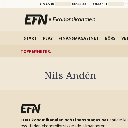
OMXS30
00:00:00
OMXSPI
0
START
PLAY
FINANSMAGASINET
BÖRS
VE
TOPPNYHETER
:
Nils Andén
EFN Ekonomikanalen och Finansmagasinet
sprider k
oss till den ekonomiintresserade allmänheten.