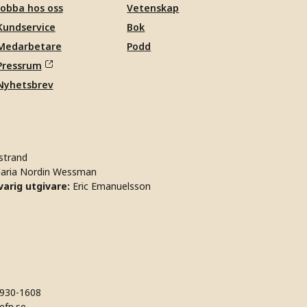
Jobba hos oss
Vetenskap
Kundservice
Bok
Medarbetare
Podd
Pressrum
Nyhetsbrev
strand
aria Nordin Wessman
arig utgivare:
Eric Emanuelsson
930-1608
efn.se