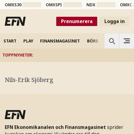
OMXS30
OMXSPI
NDX
OMXC
Prenumerera
Logga in
START
PLAY
FINANSMAGASINET
BÖRS
VETENSKAP
TOPPNYHETER
:
Nils-Erik Sjöberg
EFN Ekonomikanalen och Finansmagasinet
sprider
kunskap om ekonomi. Vi vänder oss till den