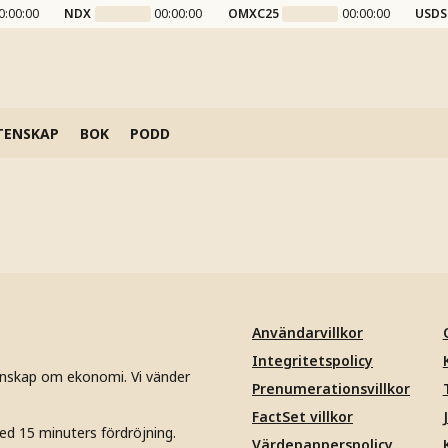
0:00:00
NDX
00:00:00
OMXC25
00:00:00
USDS
TENSKAP
BOK
PODD
Användarvillkor
Integritetspolicy
unskap om ekonomi. Vi vänder
Prenumerationsvillkor
FactSet villkor
ed 15 minuters fördröjning.
Värdepapperspolicy