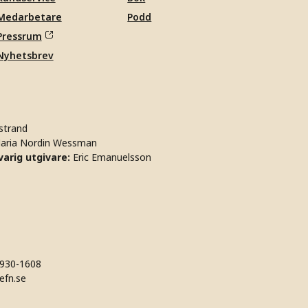
Medarbetare
Podd
Pressrum
Nyhetsbrev
strand
aria Nordin Wessman
arig utgivare:
Eric Emanuelsson
930-1608
efn.se