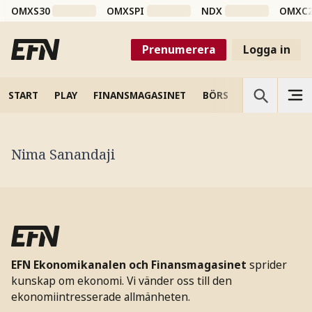
OMXS30
OMXSPI
NDX
OMXC
Prenumerera
Logga in
START
PLAY
FINANSMAGASINET
BÖRS
VETENSKAP
Nima Sanandaji
EFN Ekonomikanalen och Finansmagasinet
sprider
kunskap om ekonomi. Vi vänder oss till den
ekonomiintresserade allmänheten.