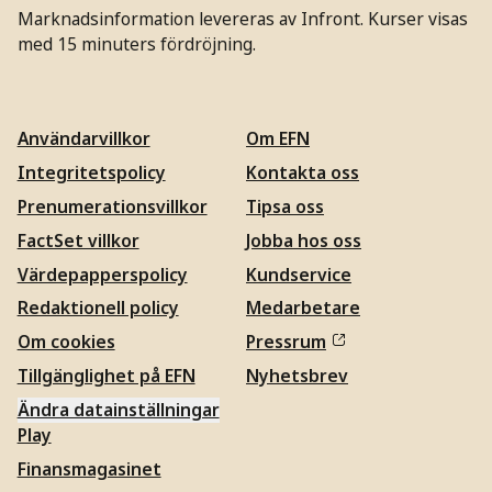
Marknadsinformation levereras av Infront. Kurser visas
med 15 minuters fördröjning.
Användarvillkor
Om EFN
Integritetspolicy
Kontakta oss
Prenumerationsvillkor
Tipsa oss
FactSet villkor
Jobba hos oss
Värdepapperspolicy
Kundservice
Redaktionell policy
Medarbetare
Om cookies
Pressrum
Tillgänglighet på EFN
Nyhetsbrev
Ändra datainställningar
Play
Finansmagasinet