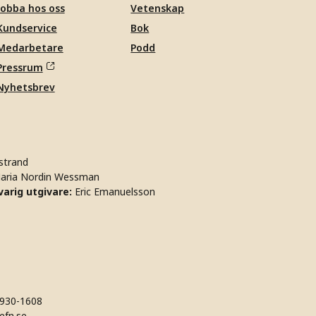
Jobba hos oss
Vetenskap
Kundservice
Bok
Medarbetare
Podd
Pressrum
Nyhetsbrev
strand
aria Nordin Wessman
arig utgivare:
Eric Emanuelsson
930-1608
efn.se