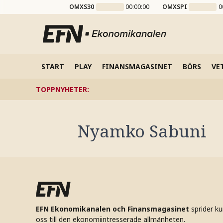
OMXS30
00:00:00
OMXSPI
0
START
PLAY
FINANSMAGASINET
BÖRS
VE
TOPPNYHETER
:
Nyamko Sabuni
EFN Ekonomikanalen och Finansmagasinet
sprider k
oss till den ekonomiintresserade allmänheten.