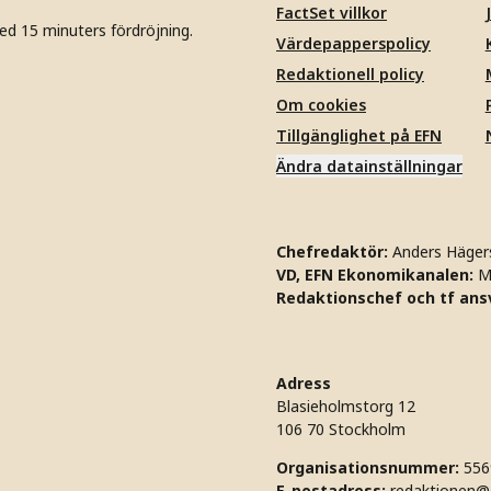
FactSet villkor
ed 15 minuters fördröjning.
Värdepapperspolicy
Redaktionell policy
Om cookies
Tillgänglighet på EFN
Ändra datainställningar
Chefredaktör:
Anders Häger
VD, EFN Ekonomikanalen:
M
Redaktionschef och tf ansv
Adress
Blasieholmstorg 12
106 70 Stockholm
Organisationsnummer:
556
E-postadress:
redaktionen@