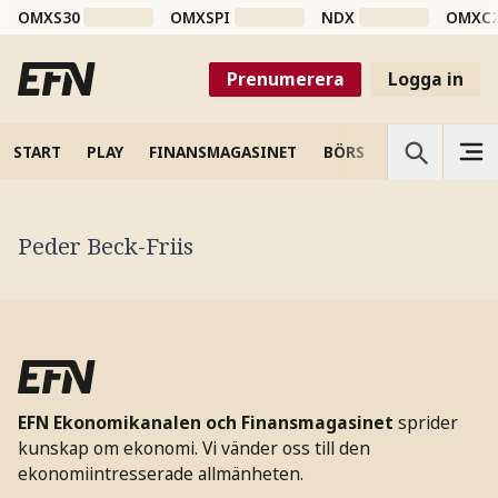
OMXS30
OMXSPI
NDX
OMXC
Prenumerera
Logga in
START
PLAY
FINANSMAGASINET
BÖRS
VETENSKAP
Peder Beck-Friis
EFN Ekonomikanalen och Finansmagasinet
sprider
kunskap om ekonomi. Vi vänder oss till den
ekonomiintresserade allmänheten.