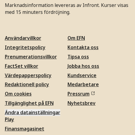
Marknadsinformation levereras av Infront. Kurser visas
med 15 minuters fördröjning.
Användarvillkor
Om EFN
Integritetspolicy
Kontakta oss
Prenumerationsvillkor
Tipsa oss
FactSet villkor
Jobba hos oss
Värdepapperspolicy
Kundservice
Redaktionell policy
Medarbetare
Om cookies
Pressrum
Tillgänglighet på EFN
Nyhetsbrev
Ändra datainställningar
Play
Finansmagasinet