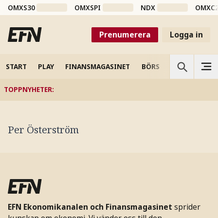
OMXS30
OMXSPI
NDX
OMXC
Prenumerera
Logga in
START
PLAY
FINANSMAGASINET
BÖRS
VETENSKAP
TOPPNYHETER
:
Per Österström
EFN Ekonomikanalen och Finansmagasinet
sprider
kunskap om ekonomi. Vi vänder oss till den