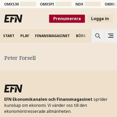
OMXS30
OMXSPI
NDX
OMXC
Prenumerera
Logga in
START
PLAY
FINANSMAGASINET
BÖRS
VETENSKAP
Peter Forsell
EFN Ekonomikanalen och Finansmagasinet
sprider
kunskap om ekonomi. Vi vänder oss till den
ekonomiintresserade allmänheten.