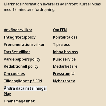
Marknadsinformation levereras av Infront. Kurser visas
med 15 minuters fördröjning.
Användarvillkor
Om EFN
Integritetspolicy
Kontakta oss
Prenumerationsvillkor
Tipsa oss
FactSet villkor
Jobba hos oss
Värdepapperspolicy
Kundservice
Redaktionell policy
Medarbetare
Om cookies
Pressrum
Tillgänglighet på EFN
Nyhetsbrev
Ändra datainställningar
Play
Finansmagasinet