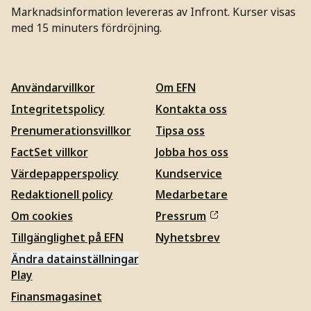
Marknadsinformation levereras av Infront. Kurser visas
med 15 minuters fördröjning.
Användarvillkor
Om EFN
Integritetspolicy
Kontakta oss
Prenumerationsvillkor
Tipsa oss
FactSet villkor
Jobba hos oss
Värdepapperspolicy
Kundservice
Redaktionell policy
Medarbetare
Om cookies
Pressrum
Tillgänglighet på EFN
Nyhetsbrev
Ändra datainställningar
Play
Finansmagasinet