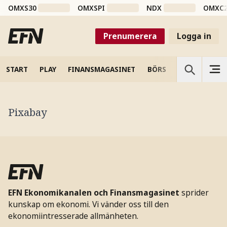
OMXS30
OMXSPI
NDX
OMXC
Prenumerera
Logga in
START
PLAY
FINANSMAGASINET
BÖRS
VETENSKAP
Pixabay
EFN Ekonomikanalen och Finansmagasinet
sprider
kunskap om ekonomi. Vi vänder oss till den
ekonomiintresserade allmänheten.