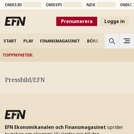
OMXS30
OMXSPI
NDX
OMXC
Prenumerera
Logga in
START
PLAY
FINANSMAGASINET
BÖRS
VETENSKAP
TOPPNYHETER
:
Pressbild/EFN
EFN Ekonomikanalen och Finansmagasinet
sprider
kunskap om ekonomi. Vi vänder oss till den