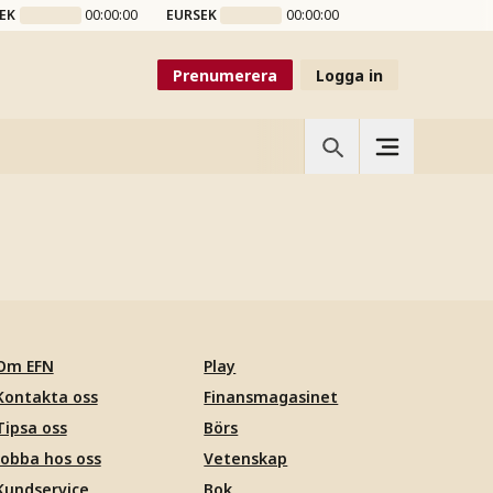
EK
00:00:00
EURSEK
00:00:00
Prenumerera
Logga in
Om EFN
Play
Kontakta oss
Finansmagasinet
Tipsa oss
Börs
Jobba hos oss
Vetenskap
Kundservice
Bok