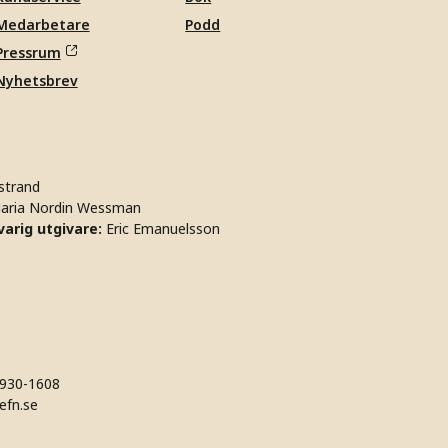
Medarbetare
Podd
Pressrum
Nyhetsbrev
strand
aria Nordin Wessman
arig utgivare:
Eric Emanuelsson
930-1608
efn.se