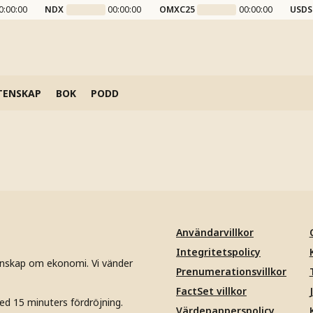
0:00:00
NDX
00:00:00
OMXC25
00:00:00
USDS
TENSKAP
BOK
PODD
Användarvillkor
Integritetspolicy
unskap om ekonomi. Vi vänder
Prenumerationsvillkor
FactSet villkor
ed 15 minuters fördröjning.
Värdepapperspolicy