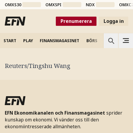
OMXS30
OMXSPI
NDX
OMXC
Prenumerera
Logga in
START
PLAY
FINANSMAGASINET
BÖRS
VETENSKAP
Reuters/Tingshu Wang
EFN Ekonomikanalen och Finansmagasinet
sprider
kunskap om ekonomi. Vi vänder oss till den
ekonomiintresserade allmänheten.