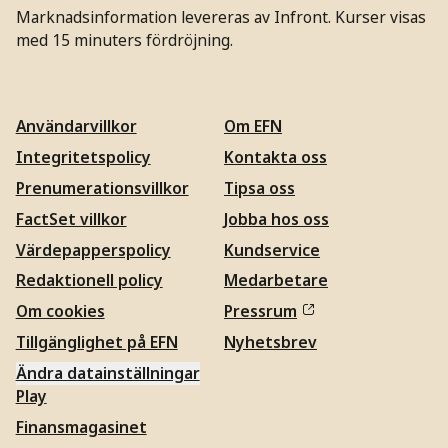
Marknadsinformation levereras av Infront. Kurser visas
med 15 minuters fördröjning.
Användarvillkor
Om EFN
Integritetspolicy
Kontakta oss
Prenumerationsvillkor
Tipsa oss
FactSet villkor
Jobba hos oss
Värdepapperspolicy
Kundservice
Redaktionell policy
Medarbetare
Om cookies
Pressrum
Tillgänglighet på EFN
Nyhetsbrev
Ändra datainställningar
Play
Finansmagasinet