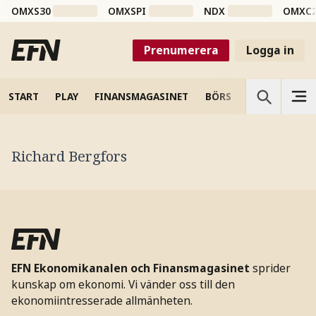
OMXS30
OMXSPI
NDX
OMXC
Prenumerera
Logga in
START
PLAY
FINANSMAGASINET
BÖRS
VETENSKAP
Richard Bergfors
EFN Ekonomikanalen och Finansmagasinet
sprider
kunskap om ekonomi. Vi vänder oss till den
ekonomiintresserade allmänheten.