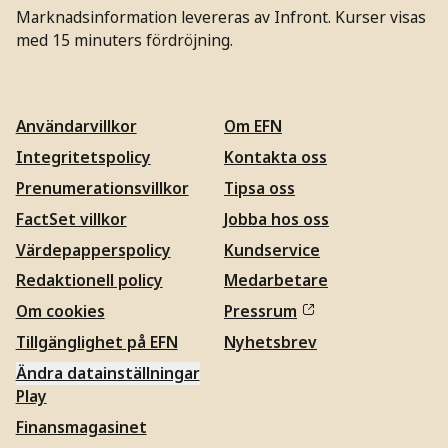
Marknadsinformation levereras av Infront. Kurser visas
med 15 minuters fördröjning.
Användarvillkor
Om EFN
Integritetspolicy
Kontakta oss
Prenumerationsvillkor
Tipsa oss
FactSet villkor
Jobba hos oss
Värdepapperspolicy
Kundservice
Redaktionell policy
Medarbetare
Om cookies
Pressrum
Tillgänglighet på EFN
Nyhetsbrev
Ändra datainställningar
Play
Finansmagasinet