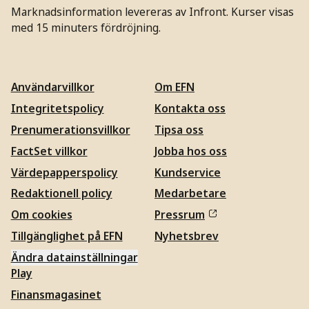
Marknadsinformation levereras av Infront. Kurser visas
med 15 minuters fördröjning.
Användarvillkor
Om EFN
Integritetspolicy
Kontakta oss
Prenumerationsvillkor
Tipsa oss
FactSet villkor
Jobba hos oss
Värdepapperspolicy
Kundservice
Redaktionell policy
Medarbetare
Om cookies
Pressrum
Tillgänglighet på EFN
Nyhetsbrev
Ändra datainställningar
Play
Finansmagasinet