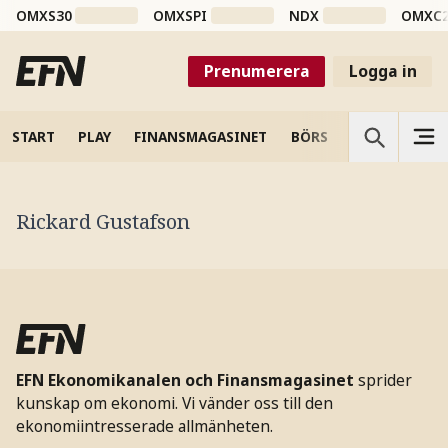
OMXS30
OMXSPI
NDX
OMXC
Prenumerera
Logga in
START
PLAY
FINANSMAGASINET
BÖRS
VETENSKAP
Rickard Gustafson
EFN Ekonomikanalen och Finansmagasinet
sprider
kunskap om ekonomi. Vi vänder oss till den
ekonomiintresserade allmänheten.