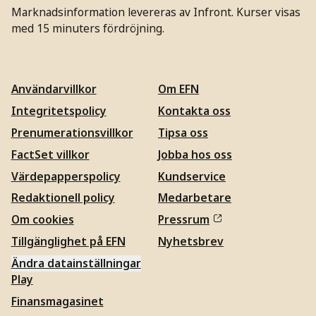
Marknadsinformation levereras av Infront. Kurser visas
med 15 minuters fördröjning.
Användarvillkor
Om EFN
Integritetspolicy
Kontakta oss
Prenumerationsvillkor
Tipsa oss
FactSet villkor
Jobba hos oss
Värdepapperspolicy
Kundservice
Redaktionell policy
Medarbetare
Om cookies
Pressrum
Tillgänglighet på EFN
Nyhetsbrev
Ändra datainställningar
Play
Finansmagasinet