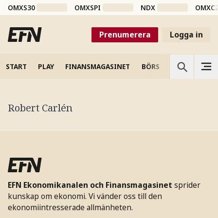
OMXS30
OMXSPI
NDX
OMXC
Prenumerera
Logga in
START
PLAY
FINANSMAGASINET
BÖRS
VETENSKAP
Robert Carlén
EFN Ekonomikanalen och Finansmagasinet
sprider
kunskap om ekonomi. Vi vänder oss till den
ekonomiintresserade allmänheten.