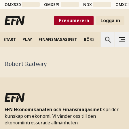
OMXS30
OMXSPI
NDX
OMXC
Prenumerera
Logga in
START
PLAY
FINANSMAGASINET
BÖRS
VETENSKAP
Robert Radway
EFN Ekonomikanalen och Finansmagasinet
sprider
kunskap om ekonomi. Vi vänder oss till den
ekonomiintresserade allmänheten.