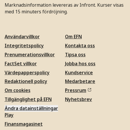
Marknadsinformation levereras av Infront. Kurser visas
med 15 minuters fördröjning.
Användarvillkor
Om EFN
Integritetspolicy
Kontakta oss
Prenumerationsvillkor
Tipsa oss
FactSet villkor
Jobba hos oss
Värdepapperspolicy
Kundservice
Redaktionell policy
Medarbetare
Om cookies
Pressrum
Tillgänglighet på EFN
Nyhetsbrev
Ändra datainställningar
Play
Finansmagasinet