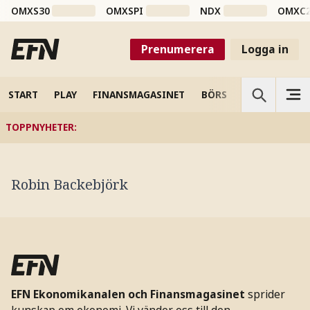
OMXS30
OMXSPI
NDX
OMXC
Prenumerera
Logga in
START
PLAY
FINANSMAGASINET
BÖRS
VETENSKAP
TOPPNYHETER
:
Robin Backebjörk
EFN Ekonomikanalen och Finansmagasinet
sprider
kunskap om ekonomi. Vi vänder oss till den