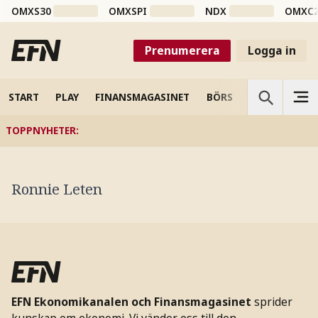
OMXS30
OMXSPI
NDX
OMXC
Prenumerera
Logga in
START
PLAY
FINANSMAGASINET
BÖRS
VETENSKAP
TOPPNYHETER
:
Ronnie Leten
EFN Ekonomikanalen och Finansmagasinet
sprider
kunskap om ekonomi. Vi vänder oss till den