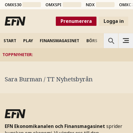
OMXS30
OMXSPI
NDX
OMXC
Prenumerera
Logga in
START
PLAY
FINANSMAGASINET
BÖRS
VETENSKAP
TOPPNYHETER
:
Sara Burman / TT Nyhetsbyrån
EFN Ekonomikanalen och Finansmagasinet
sprider
kunskap om ekonomi. Vi vänder oss till den