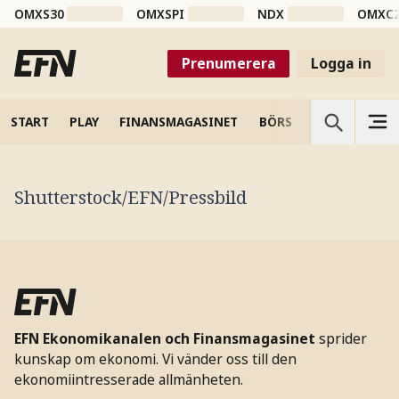
OMXS30
OMXSPI
NDX
OMXC
Prenumerera
Logga in
START
PLAY
FINANSMAGASINET
BÖRS
VETENSKAP
Shutterstock/EFN/Pressbild
EFN Ekonomikanalen och Finansmagasinet
sprider
kunskap om ekonomi. Vi vänder oss till den
ekonomiintresserade allmänheten.