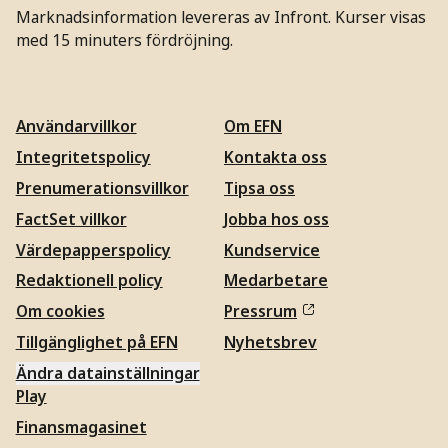
Marknadsinformation levereras av Infront. Kurser visas
med 15 minuters fördröjning.
Användarvillkor
Om EFN
Integritetspolicy
Kontakta oss
Prenumerationsvillkor
Tipsa oss
FactSet villkor
Jobba hos oss
Värdepapperspolicy
Kundservice
Redaktionell policy
Medarbetare
Om cookies
Pressrum
Tillgänglighet på EFN
Nyhetsbrev
Ändra datainställningar
Play
Finansmagasinet