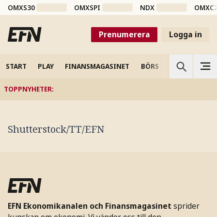
OMXS30
OMXSPI
NDX
OMXC
Prenumerera
Logga in
START
PLAY
FINANSMAGASINET
BÖRS
VETENSKAP
TOPPNYHETER
:
Shutterstock/TT/EFN
EFN Ekonomikanalen och Finansmagasinet
sprider
kunskap om ekonomi. Vi vänder oss till den