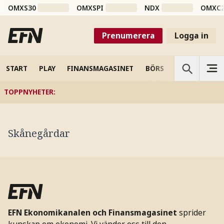
OMXS30
OMXSPI
NDX
OMXC
Prenumerera
Logga in
START
PLAY
FINANSMAGASINET
BÖRS
VETENSKAP
TOPPNYHETER
:
Skånegårdar
EFN Ekonomikanalen och Finansmagasinet
sprider
kunskap om ekonomi. Vi vänder oss till den