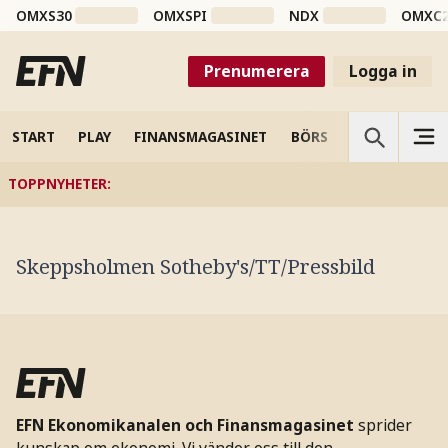
OMXS30
OMXSPI
NDX
OMXC
Prenumerera
Logga in
START
PLAY
FINANSMAGASINET
BÖRS
VETENSKAP
TOPPNYHETER
:
Skeppsholmen Sotheby's/TT/Pressbild
EFN Ekonomikanalen och Finansmagasinet
sprider
kunskap om ekonomi. Vi vänder oss till den