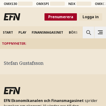
OMXS30
OMXSPI
NDX
OMXC
Prenumerera
Logga in
START
PLAY
FINANSMAGASINET
BÖRS
VETENSKAP
TOPPNYHETER
:
Stefan Gustafsson
EFN Ekonomikanalen och Finansmagasinet
sprider
kunskap om ekonomi. Vi vänder oss till den