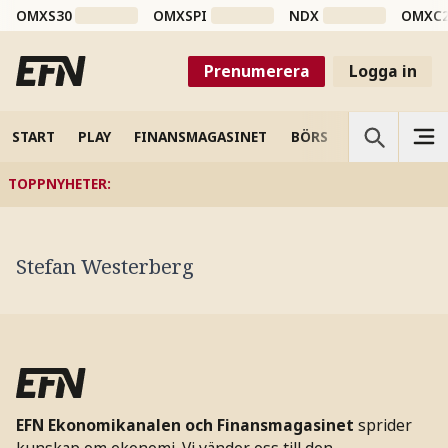
OMXS30
OMXSPI
NDX
OMXC
Prenumerera
Logga in
START
PLAY
FINANSMAGASINET
BÖRS
VETENSKAP
TOPPNYHETER
:
Stefan Westerberg
EFN Ekonomikanalen och Finansmagasinet
sprider
kunskap om ekonomi. Vi vänder oss till den