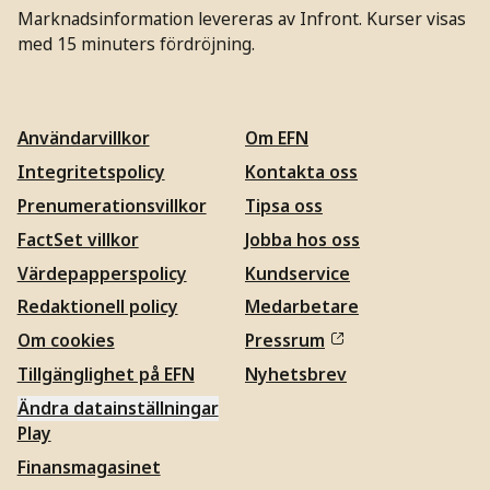
Marknadsinformation levereras av Infront. Kurser visas
med 15 minuters fördröjning.
Användarvillkor
Om EFN
Integritetspolicy
Kontakta oss
Prenumerationsvillkor
Tipsa oss
FactSet villkor
Jobba hos oss
Värdepapperspolicy
Kundservice
Redaktionell policy
Medarbetare
Om cookies
Pressrum
Tillgänglighet på EFN
Nyhetsbrev
Ändra datainställningar
Play
Finansmagasinet