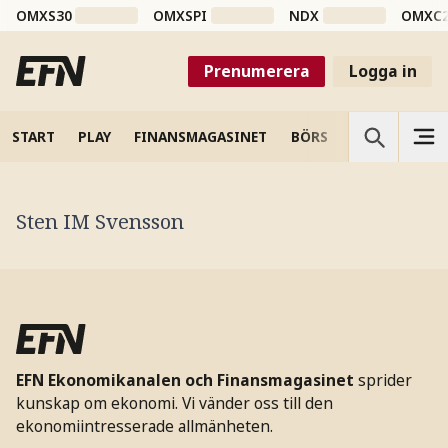
OMXS30
OMXSPI
NDX
OMXC
Prenumerera
Logga in
START
PLAY
FINANSMAGASINET
BÖRS
VETENSKAP
Sten IM Svensson
EFN Ekonomikanalen och Finansmagasinet
sprider
kunskap om ekonomi. Vi vänder oss till den
ekonomiintresserade allmänheten.