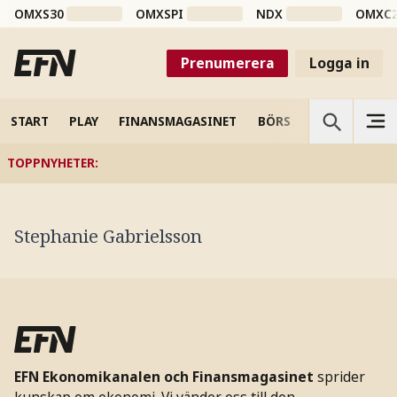
OMXS30
OMXSPI
NDX
OMXC
Prenumerera
Logga in
START
PLAY
FINANSMAGASINET
BÖRS
VETENSKAP
TOPPNYHETER
:
Stephanie Gabrielsson
EFN Ekonomikanalen och Finansmagasinet
sprider
kunskap om ekonomi. Vi vänder oss till den