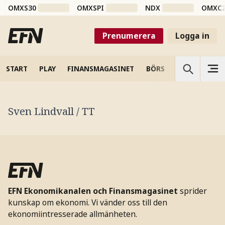
OMXS30
OMXSPI
NDX
OMXC
Prenumerera
Logga in
START
PLAY
FINANSMAGASINET
BÖRS
VETENSKAP
Sven Lindvall / TT
EFN Ekonomikanalen och Finansmagasinet
sprider
kunskap om ekonomi. Vi vänder oss till den
ekonomiintresserade allmänheten.