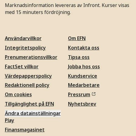
Marknadsinformation levereras av Infront. Kurser visas
med 15 minuters fördröjning.
Användarvillkor
Om EFN
Integritetspolicy
Kontakta oss
Prenumerationsvillkor
Tipsa oss
FactSet villkor
Jobba hos oss
Värdepapperspolicy
Kundservice
Redaktionell policy
Medarbetare
Om cookies
Pressrum
Tillgänglighet på EFN
Nyhetsbrev
Ändra datainställningar
Play
Finansmagasinet