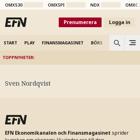
OMXS30
OMXSPI
NDX
OMXC
Prenumerera
Logga in
START
PLAY
FINANSMAGASINET
BÖRS
VETENSKAP
TOPPNYHETER
:
Sven Nordqvist
EFN Ekonomikanalen och Finansmagasinet
sprider
kunskap om ekonomi. Vi vänder oss till den