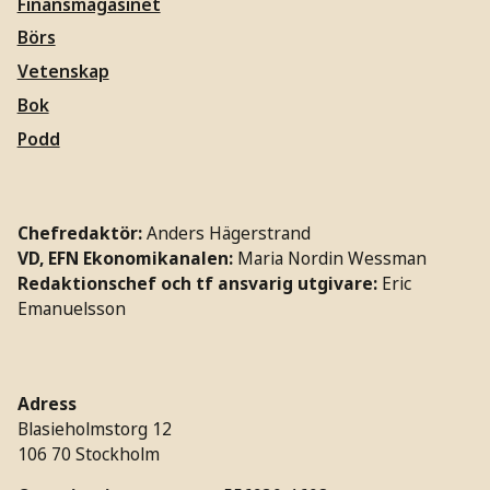
Finansmagasinet
Börs
Vetenskap
Bok
Podd
Chefredaktör:
Anders Hägerstrand
VD, EFN Ekonomikanalen:
Maria Nordin Wessman
Redaktionschef och tf ansvarig utgivare:
Eric
Emanuelsson
Adress
Blasieholmstorg 12
106 70 Stockholm