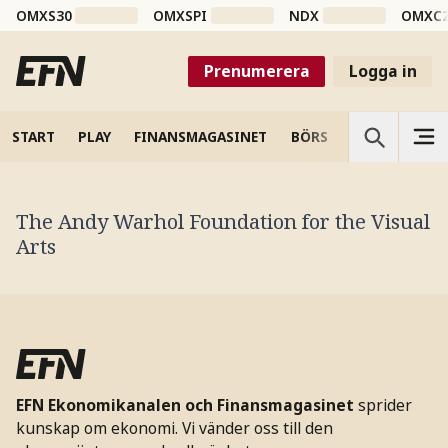
OMXS30
OMXSPI
NDX
OMXC
Prenumerera
Logga in
START
PLAY
FINANSMAGASINET
BÖRS
VETENSKAP
The Andy Warhol Foundation for the Visual
Arts
EFN Ekonomikanalen och Finansmagasinet
sprider
kunskap om ekonomi. Vi vänder oss till den