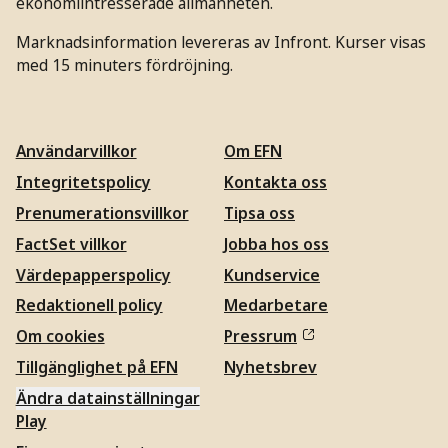
ekonomiintresserade allmänheten.
Marknadsinformation levereras av Infront. Kurser visas
med 15 minuters fördröjning.
Användarvillkor
Om EFN
Integritetspolicy
Kontakta oss
Prenumerationsvillkor
Tipsa oss
FactSet villkor
Jobba hos oss
Värdepapperspolicy
Kundservice
Redaktionell policy
Medarbetare
Om cookies
Pressrum
Tillgänglighet på EFN
Nyhetsbrev
Ändra datainställningar
Play