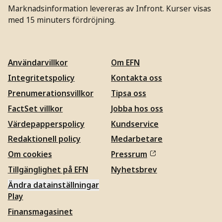
Marknadsinformation levereras av Infront. Kurser visas
med 15 minuters fördröjning.
Användarvillkor
Om EFN
Integritetspolicy
Kontakta oss
Prenumerationsvillkor
Tipsa oss
FactSet villkor
Jobba hos oss
Värdepapperspolicy
Kundservice
Redaktionell policy
Medarbetare
Om cookies
Pressrum
Tillgänglighet på EFN
Nyhetsbrev
Ändra datainställningar
Play
Finansmagasinet