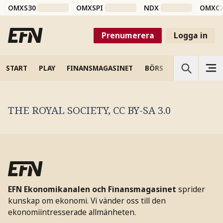
OMXS30
OMXSPI
NDX
OMXC
Prenumerera
Logga in
START
PLAY
FINANSMAGASINET
BÖRS
VETENSKAP
THE ROYAL SOCIETY, CC BY-SA 3.0
EFN Ekonomikanalen och Finansmagasinet
sprider
kunskap om ekonomi. Vi vänder oss till den
ekonomiintresserade allmänheten.