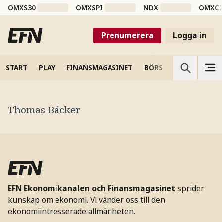
OMXS30
OMXSPI
NDX
OMXC
Prenumerera
Logga in
START
PLAY
FINANSMAGASINET
BÖRS
VETENSKAP
Thomas Bäcker
EFN Ekonomikanalen och Finansmagasinet
sprider
kunskap om ekonomi. Vi vänder oss till den
ekonomiintresserade allmänheten.