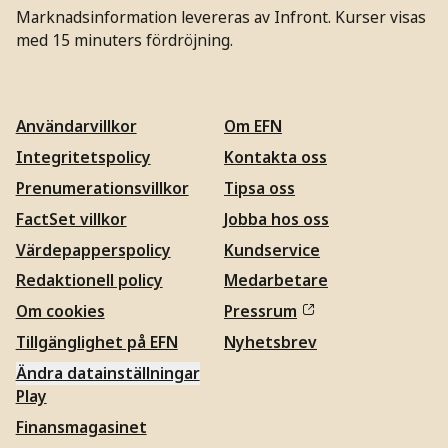
Marknadsinformation levereras av Infront. Kurser visas
med 15 minuters fördröjning.
Användarvillkor
Om EFN
Integritetspolicy
Kontakta oss
Prenumerationsvillkor
Tipsa oss
FactSet villkor
Jobba hos oss
Värdepapperspolicy
Kundservice
Redaktionell policy
Medarbetare
Om cookies
Pressrum
Tillgänglighet på EFN
Nyhetsbrev
Ändra datainställningar
Play
Finansmagasinet