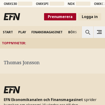
OMXS30
OMXSPI
NDX
OMXC
Prenumerera
Logga in
START
PLAY
FINANSMAGASINET
BÖRS
VETENSKAP
TOPPNYHETER
:
Thomas Jonsson
EFN Ekonomikanalen och Finansmagasinet
sprider
kunskap om ekonomi. Vi vänder oss till den