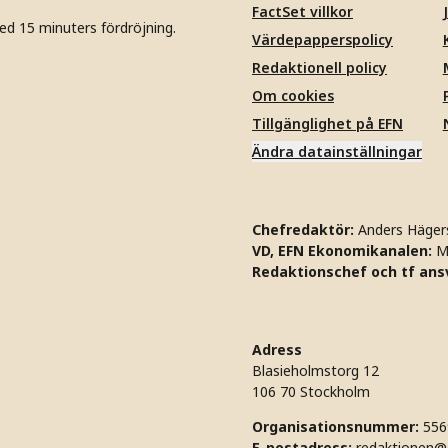
FactSet villkor
ed 15 minuters fördröjning.
Värdepapperspolicy
Redaktionell policy
Om cookies
Tillgänglighet på EFN
Ändra datainställningar
Chefredaktör:
Anders Häger
VD, EFN Ekonomikanalen:
M
Redaktionschef och tf ansv
Adress
Blasieholmstorg 12
106 70 Stockholm
Organisationsnummer:
556
E-postadress:
redaktionen@