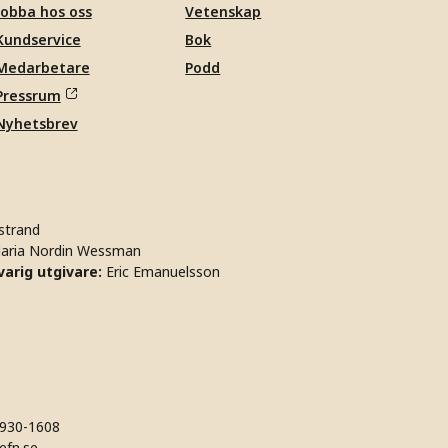
Jobba hos oss
Vetenskap
Kundservice
Bok
Medarbetare
Podd
Pressrum
Nyhetsbrev
strand
aria Nordin Wessman
arig utgivare:
Eric Emanuelsson
930-1608
efn.se