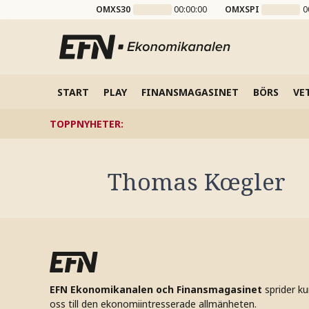
OMXS30
00:00:00
OMXSPI
0
START
PLAY
FINANSMAGASINET
BÖRS
VE
TOPPNYHETER
:
Thomas Kœgler
EFN Ekonomikanalen och Finansmagasinet
sprider k
oss till den ekonomiintresserade allmänheten.