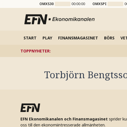
OMXS30
00:00:00
OMXSPI
0
START
PLAY
FINANSMAGASINET
BÖRS
VE
TOPPNYHETER
:
Torbjörn Bengtss
EFN Ekonomikanalen och Finansmagasinet
sprider k
oss till den ekonomiintresserade allmänheten.