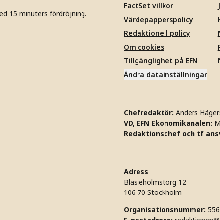
FactSet villkor
ed 15 minuters fördröjning.
Värdepapperspolicy
Redaktionell policy
Om cookies
Tillgänglighet på EFN
Ändra datainställningar
Chefredaktör:
Anders Häger
VD, EFN Ekonomikanalen:
M
Redaktionschef och tf ansv
Adress
Blasieholmstorg 12
106 70 Stockholm
Organisationsnummer:
556
E-postadress:
redaktionen@