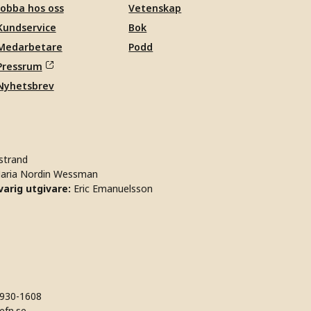
Jobba hos oss
Vetenskap
Kundservice
Bok
Medarbetare
Podd
Pressrum
Nyhetsbrev
strand
aria Nordin Wessman
arig utgivare:
Eric Emanuelsson
930-1608
efn.se