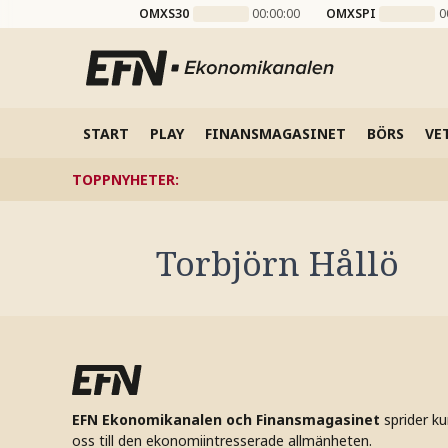
OMXS30
00:00:00
OMXSPI
0
START
PLAY
FINANSMAGASINET
BÖRS
VE
TOPPNYHETER
:
Torbjörn Hållö
EFN Ekonomikanalen och Finansmagasinet
sprider k
oss till den ekonomiintresserade allmänheten.