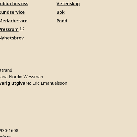
Jobba hos oss
Vetenskap
Kundservice
Bok
Medarbetare
Podd
Pressrum
Nyhetsbrev
strand
aria Nordin Wessman
arig utgivare:
Eric Emanuelsson
930-1608
efn.se