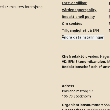
FactSet villkor
ed 15 minuters fördröjning.
Värdepapperspolicy
Redaktionell policy
Om cookies
Tillgänglighet på EFN
Ändra datainställningar
Chefredaktör:
Anders Häger
VD, EFN Ekonomikanalen:
M
Redaktionschef och tf ansv
Adress
Blasieholmstorg 12
106 70 Stockholm
Organisationsnummer:
556
E-postadress:
redaktionen@