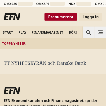
OMXS30
OMXSPI
NDX
OMXC
Prenumerera
Logga in
START
PLAY
FINANSMAGASINET
BÖRS
VETENSKAP
TOPPNYHETER
:
TT NYHETSBYRÅN och Danske Bank
EFN Ekonomikanalen och Finansmagasinet
sprider
kunskap om ekonomi. Vi vänder oss till den