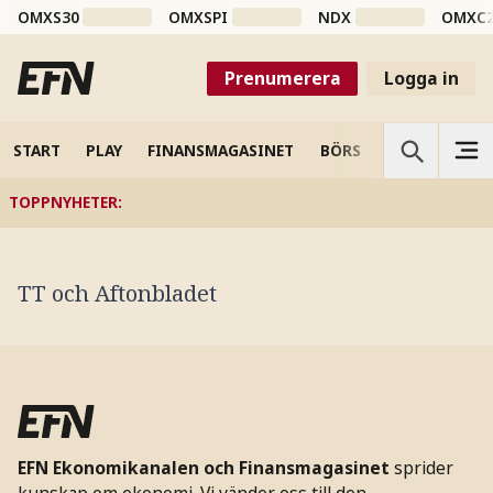
OMXS30
OMXSPI
NDX
OMXC
Prenumerera
Logga in
START
PLAY
FINANSMAGASINET
BÖRS
VETENSKAP
TOPPNYHETER
:
TT och Aftonbladet
EFN Ekonomikanalen och Finansmagasinet
sprider
kunskap om ekonomi. Vi vänder oss till den