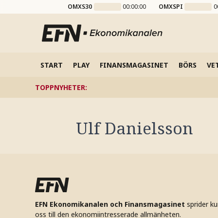
OMXS30
00:00:00
OMXSPI
0
START
PLAY
FINANSMAGASINET
BÖRS
VE
TOPPNYHETER
:
Ulf Danielsson
EFN Ekonomikanalen och Finansmagasinet
sprider k
oss till den ekonomiintresserade allmänheten.