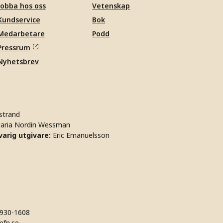
Jobba hos oss
Vetenskap
Kundservice
Bok
Medarbetare
Podd
Pressrum
Nyhetsbrev
strand
aria Nordin Wessman
arig utgivare:
Eric Emanuelsson
930-1608
efn.se