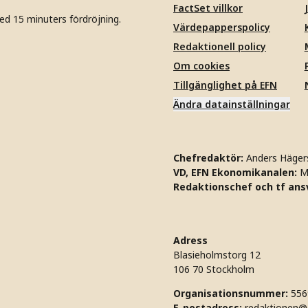
FactSet villkor
ed 15 minuters fördröjning.
Värdepapperspolicy
Redaktionell policy
Om cookies
Tillgänglighet på EFN
Ändra datainställningar
Chefredaktör:
Anders Häger
VD, EFN Ekonomikanalen:
M
Redaktionschef och tf ansv
Adress
Blasieholmstorg 12
106 70 Stockholm
Organisationsnummer:
556
E-postadress:
redaktionen@