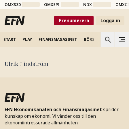
OMXS30
OMXSPI
NDX
OMXC
Prenumerera
Logga in
START
PLAY
FINANSMAGASINET
BÖRS
VETENSKAP
Ulrik Lindström
EFN Ekonomikanalen och Finansmagasinet
sprider
kunskap om ekonomi. Vi vänder oss till den
ekonomiintresserade allmänheten.