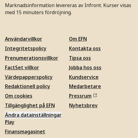
Marknadsinformation levereras av Infront. Kurser visas
med 15 minuters fördröjning.
Användarvillkor
Om EFN
Integritetspolicy
Kontakta oss
Prenumerationsvillkor
Tipsa oss
FactSet villkor
Jobba hos oss
Värdepapperspolicy
Kundservice
Redaktionell policy
Medarbetare
Om cookies
Pressrum
Tillgänglighet på EFN
Nyhetsbrev
Ändra datainställningar
Play
Finansmagasinet