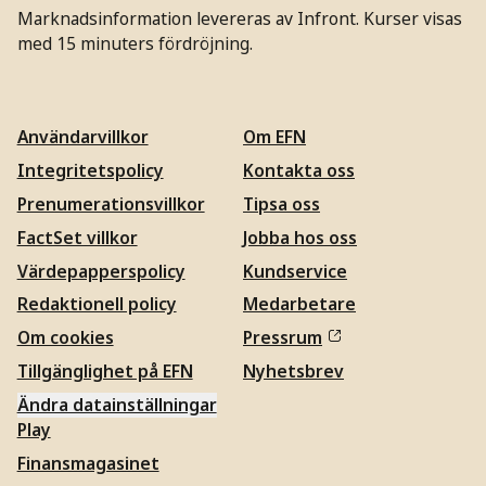
Marknadsinformation levereras av Infront. Kurser visas
med 15 minuters fördröjning.
Användarvillkor
Om EFN
Integritetspolicy
Kontakta oss
Prenumerationsvillkor
Tipsa oss
FactSet villkor
Jobba hos oss
Värdepapperspolicy
Kundservice
Redaktionell policy
Medarbetare
Om cookies
Pressrum
Tillgänglighet på EFN
Nyhetsbrev
Ändra datainställningar
Play
Finansmagasinet