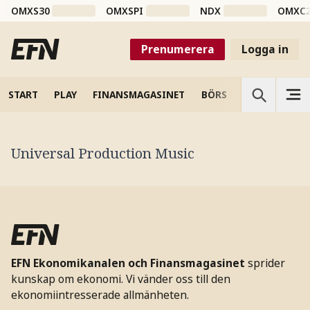
OMXS30
OMXSPI
NDX
OMXC
Prenumerera
Logga in
START
PLAY
FINANSMAGASINET
BÖRS
VETENSKAP
Universal Production Music
EFN Ekonomikanalen och Finansmagasinet
sprider
kunskap om ekonomi. Vi vänder oss till den
ekonomiintresserade allmänheten.